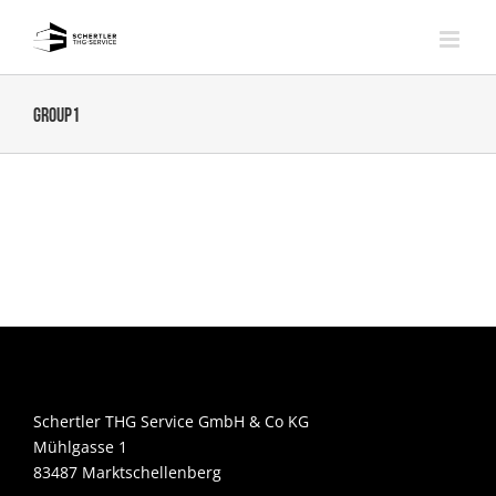
Zum
Inhalt
springen
group1
Schertler THG Service GmbH & Co KG
Mühlgasse 1
83487 Marktschellenberg